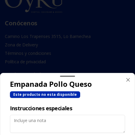
Conócenos
Camino Los Trapenses 3515, Lo Barnechea
Zona de Delivery
Términos y condiciones
Política de privacidad
Redes sociales
Empanada Pollo Queso
Instagram
Este producto no esta disponible
Facebook
Instrucciones especiales
Mi cuenta
Pedir
Iniciar sesión