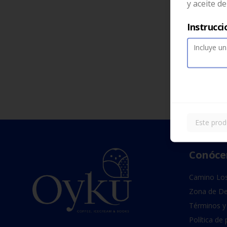
y aceite de
Instrucci
Este prod
Conóce
Camino Los
Zona de De
Términos y
Política de 