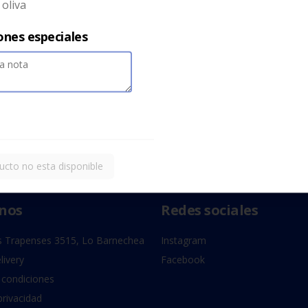
 oliva
ones especiales
ucto no esta disponible
nos
Redes sociales
 Trapenses 3515, Lo Barnechea
Instagram
livery
Facebook
 condiciones
privacidad