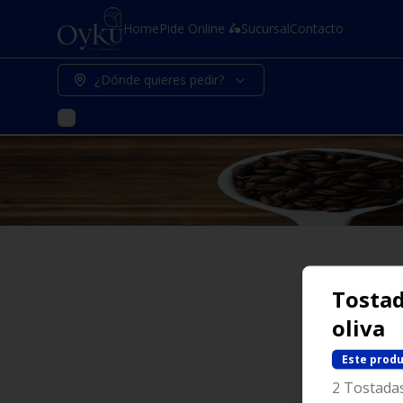
Home
Pide Online 🛵
Sucursal
Contacto
¿Dónde quieres pedir?
Tostad
oliva
Este produ
2 Tostada