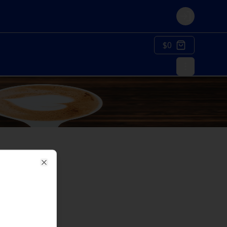
Login
$0
Close