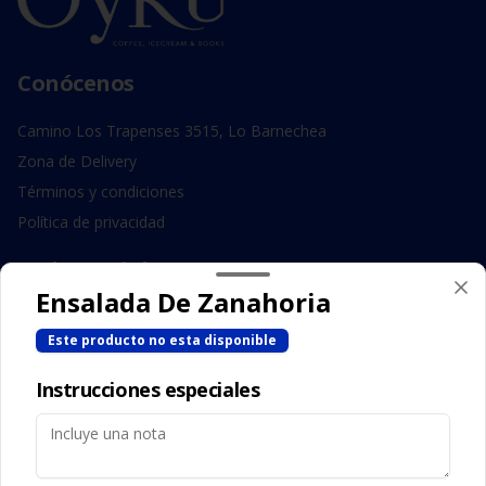
Conócenos
Camino Los Trapenses 3515, Lo Barnechea
Zona de Delivery
Términos y condiciones
Política de privacidad
Redes sociales
Ensalada De Zanahoria
Instagram
Este producto no esta disponible
Facebook
Instrucciones especiales
Mi cuenta
Pedir
Iniciar sesión