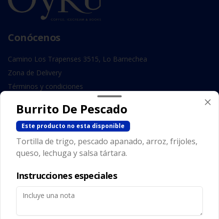
Conócenos
Camino Los Trapenses 3515, Lo Barnechea
Zona de Delivery
Términos y condiciones
Política de privacidad
Burrito De Pescado
Redes sociales
Este producto no esta disponible
Tortilla de trigo, pescado apanado, arroz, frijoles,
Instagram
queso, lechuga y salsa tártara.
Facebook
Instrucciones especiales
Mi cuenta
Pedir
Iniciar sesión