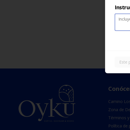
Instru
Este 
Conóce
Camino Los
Zona de De
Términos y
Política de 