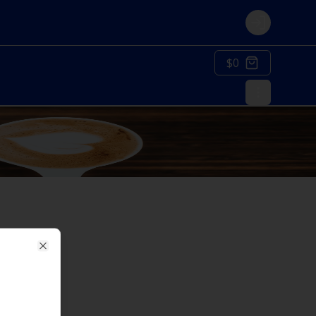
Login
$0
Close