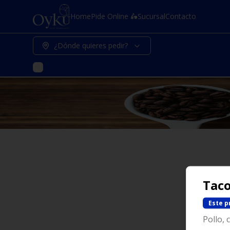
Home
Pide Online 🛵
Sucursal
Contacto
¿Dónde quieres pedir?
Taco
Este p
Pollo, 