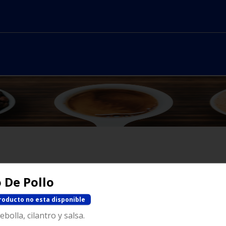
No hay productos en el menú
 De Pollo
roducto no esta disponible
cebolla, cilantro y salsa.