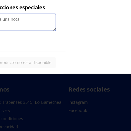
cciones especiales
producto no esta disponible
nos
Redes sociales
 Trapenses 3515, Lo Barnechea
Instagram
livery
Facebook
 condiciones
privacidad