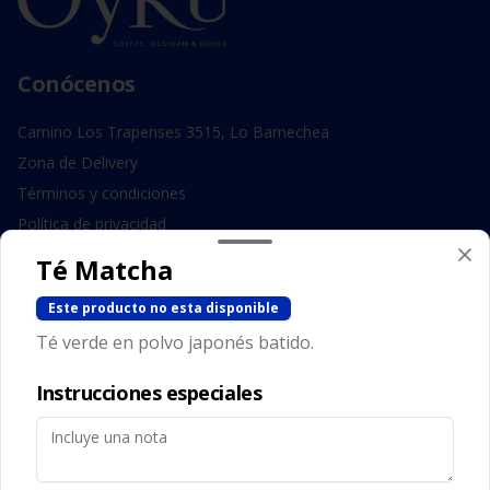
Conócenos
Camino Los Trapenses 3515, Lo Barnechea
Zona de Delivery
Términos y condiciones
Política de privacidad
Té Matcha
Redes sociales
Este producto no esta disponible
Instagram
Té verde en polvo japonés batido.
Facebook
Instrucciones especiales
Mi cuenta
Pedir
Iniciar sesión