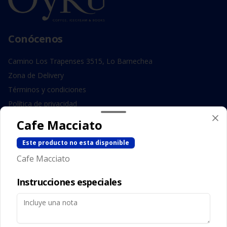
Conócenos
Camino Los Trapenses 3515, Lo Barnechea
Zona de Delivery
Términos y condiciones
Política de privacidad
Cafe Macciato
Redes sociales
Este producto no esta disponible
Instagram
Cafe Macciato
Facebook
Instrucciones especiales
Mi cuenta
Pedir
Iniciar sesión