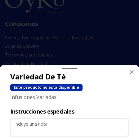
Conócenos
Camino Los Trapenses 3515, Lo Barnechea
Zona de Delivery
Términos y condiciones
Política de privacidad
Variedad De Té
Redes sociales
Este producto no esta disponible
Instagram
Infusiones Variadas
Facebook
Instrucciones especiales
Mi cuenta
Pedir
Iniciar sesión