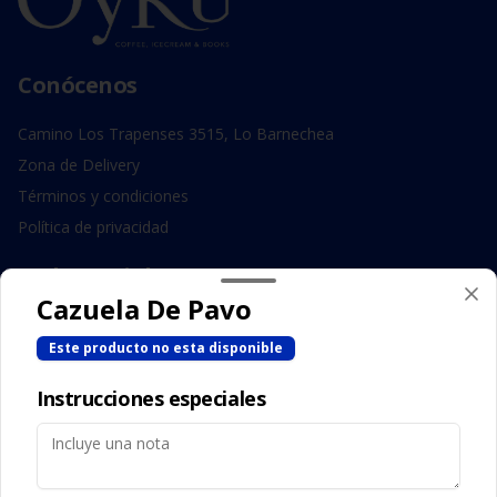
Conócenos
Camino Los Trapenses 3515, Lo Barnechea
Zona de Delivery
Términos y condiciones
Política de privacidad
Redes sociales
Cazuela De Pavo
Instagram
Este producto no esta disponible
Facebook
Instrucciones especiales
Mi cuenta
Pedir
Iniciar sesión