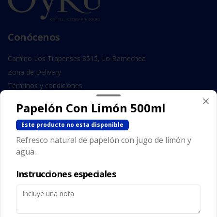
Conócenos
Camino Los Trapenses 3515, Lo Barnechea
Zona de Delivery
Términos y condiciones
Política de privacidad
Papelón Con Limón 500ml
Redes sociales
Este producto no esta disponible
Refresco natural de papelón con jugo de limón y
Instagram
agua.
Facebook
Instrucciones especiales
Mi cuenta
Pedir
Iniciar sesión