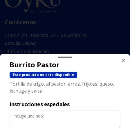
Conócenos
Camino Los Trapenses 3515, Lo Barnechea
Zona de Delivery
Términos y condiciones
Política de privacidad
Burrito Pastor
Redes sociales
Este producto no esta disponible
Tortilla de trigo, al pastor, arroz, frijoles, queso,
Instagram
lechuga y salsa.
Facebook
Instrucciones especiales
Mi cuenta
Pedir
Iniciar sesión