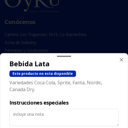
Conócenos
Camino Los Trapenses 3515, Lo Barnechea
Zona de Delivery
Términos y condiciones
Política de privacidad
Bebida Lata
Redes sociales
Este producto no esta disponible
Variedades Coca Cola, Sprite, Fanta, Nordic,
Instagram
Canada Dry.
Facebook
Instrucciones especiales
Mi cuenta
Pedir
Iniciar sesión