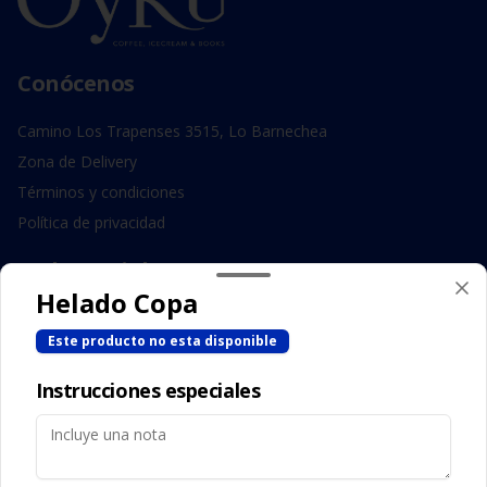
Conócenos
Camino Los Trapenses 3515, Lo Barnechea
Zona de Delivery
Términos y condiciones
Política de privacidad
Redes sociales
Helado Copa
Instagram
Este producto no esta disponible
Facebook
Instrucciones especiales
Mi cuenta
Pedir
Iniciar sesión