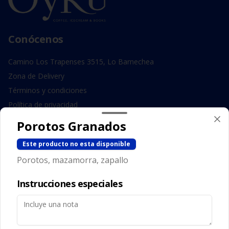
Conócenos
Camino Los Trapenses 3515, Lo Barnechea
Zona de Delivery
Términos y condiciones
Política de privacidad
Porotos Granados
Redes sociales
Este producto no esta disponible
Instagram
Porotos, mazamorra, zapallo
Facebook
Instrucciones especiales
Mi cuenta
Pedir
Iniciar sesión