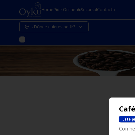
Home
Pide Online 🛵
Sucursal
Contacto
¿Dónde quieres pedir?
Café
Este p
Con hel