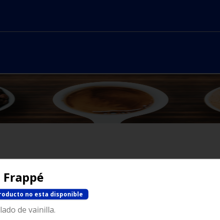
No hay productos en el menú
 Frappé
roducto no esta disponible
ado de vainilla.