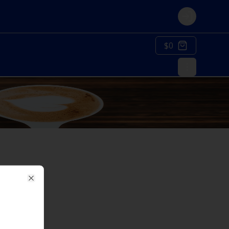
Login
$0
Close