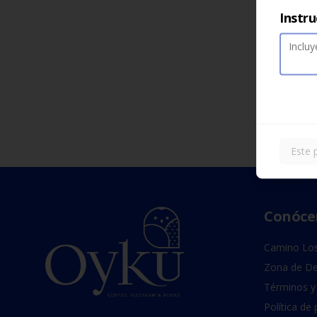
Instru
Este 
Conóce
Camino Los
Zona de De
Términos y
Política de 