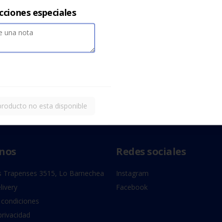
cciones especiales
producto no esta disponible
nos
Redes sociales
 Trapenses 3515, Lo Barnechea
Instagram
livery
Facebook
 condiciones
privacidad