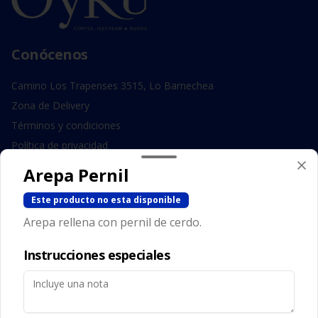
Conócenos
Camino Los Trapenses 3515, Lo Barnechea
Zona de Delivery
Términos y condiciones
Política de privacidad
Arepa Pernil
Redes sociales
Este producto no esta disponible
Instagram
Arepa rellena con pernil de cerdo.
Facebook
Instrucciones especiales
Mi cuenta
Pedir
Iniciar sesión