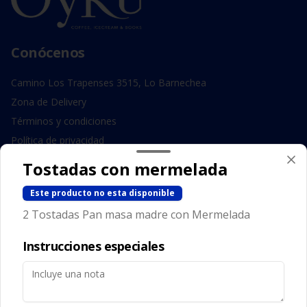
Conócenos
Camino Los Trapenses 3515, Lo Barnechea
Zona de Delivery
Términos y condiciones
Política de privacidad
Tostadas con mermelada
Redes sociales
Este producto no esta disponible
Instagram
2 Tostadas Pan masa madre con Mermelada
Facebook
Instrucciones especiales
Mi cuenta
Pedir
Iniciar sesión