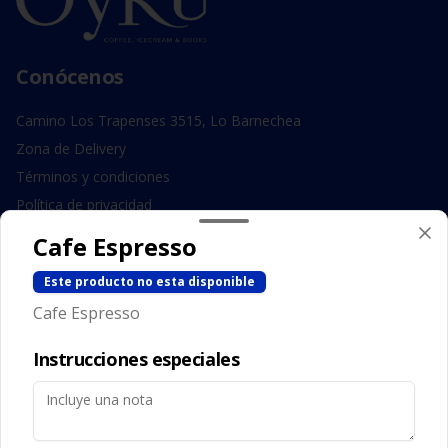
Conócenos
Camino Los Trapenses 3515, Lo Barnechea
Zona de Delivery
Términos y condiciones
Política de privacidad
Cafe Espresso
Redes sociales
Este producto no esta disponible
Instagram
Cafe Espresso
Facebook
Instrucciones especiales
Mi cuenta
Pedir
Iniciar sesión