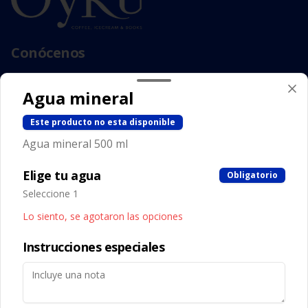
Conócenos
Camino Los Trapenses 3515, Lo Barnechea
Agua mineral
Zona de Delivery
Términos y condiciones
Este producto no esta disponible
Política de privacidad
Agua mineral 500 ml
Redes sociales
Elige tu agua
Obligatorio
Seleccione 1
Instagram
Lo siento, se agotaron las opciones
Facebook
Instrucciones especiales
Mi cuenta
Pedir
Iniciar sesión