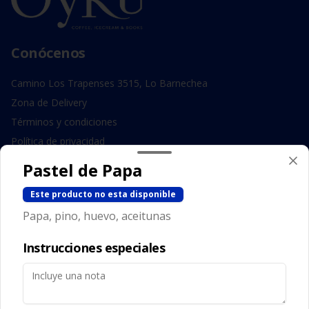
Conócenos
Camino Los Trapenses 3515, Lo Barnechea
Zona de Delivery
Términos y condiciones
Política de privacidad
Pastel de Papa
Redes sociales
Este producto no esta disponible
Instagram
Papa, pino, huevo, aceitunas
Facebook
Instrucciones especiales
Mi cuenta
Pedir
Iniciar sesión