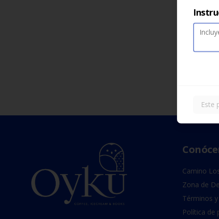
Instru
Este 
Conóce
Camino Los
Zona de De
Términos y
Política de 