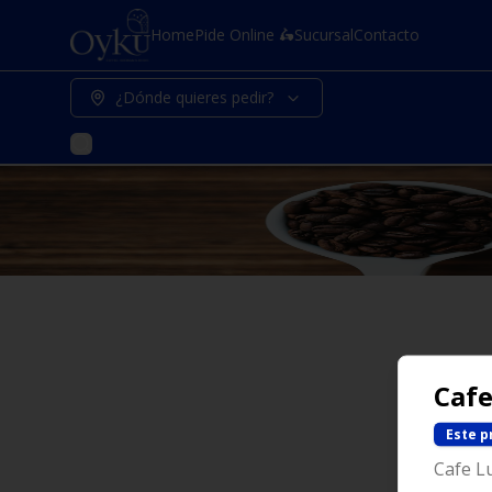
Home
Pide Online 🛵
Sucursal
Contacto
¿Dónde quieres pedir?
Caf
Este p
Cafe L