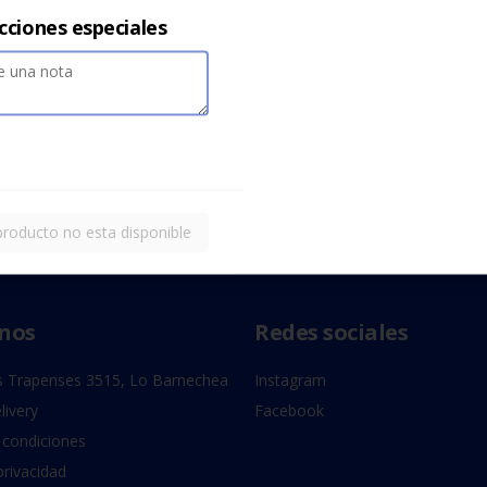
cciones especiales
producto no esta disponible
nos
Redes sociales
 Trapenses 3515, Lo Barnechea
Instagram
livery
Facebook
 condiciones
privacidad