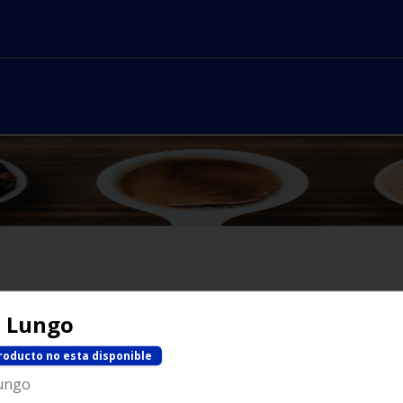
No hay productos en el menú
e Lungo
roducto no esta disponible
ungo