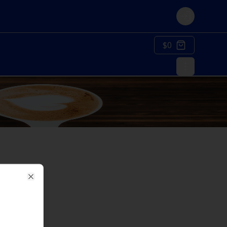
Login
$0
Close