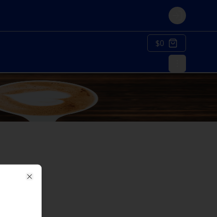
Login
$0
Close