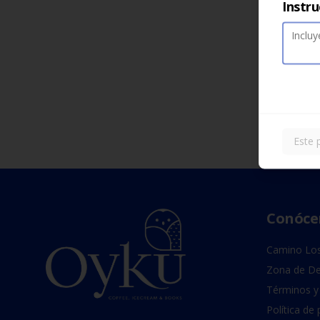
Instru
Este 
Conóce
Camino Los
Zona de De
Términos y
Política de 