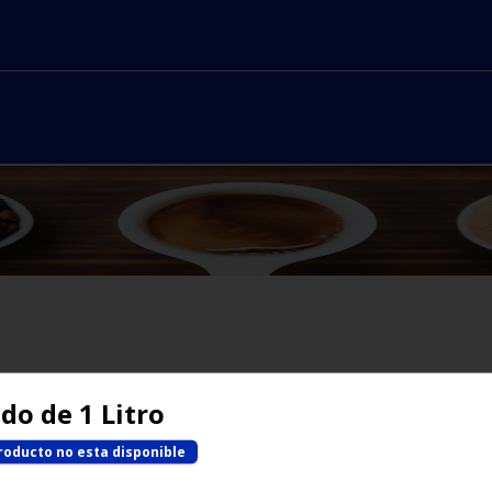
No hay productos en el menú
do de 1 Litro
roducto no esta disponible