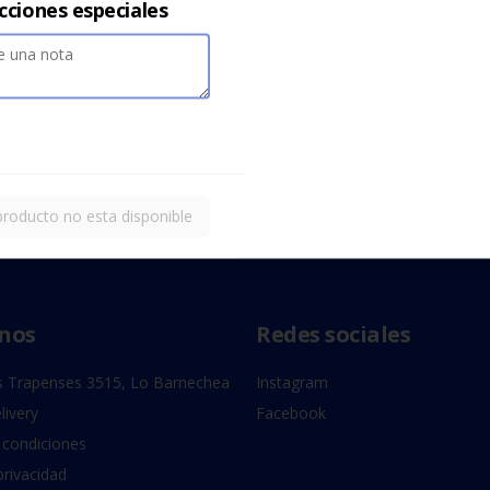
cciones especiales
producto no esta disponible
nos
Redes sociales
 Trapenses 3515, Lo Barnechea
Instagram
livery
Facebook
 condiciones
privacidad