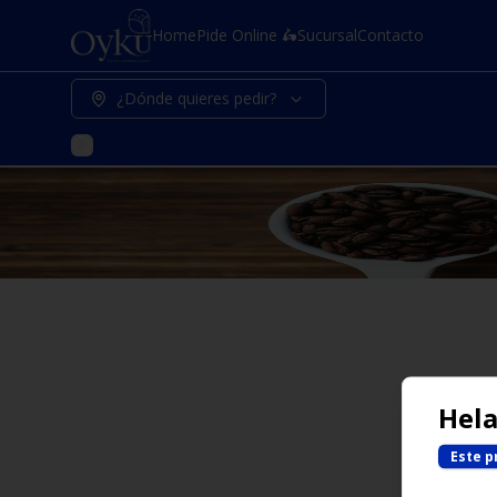
Home
Pide Online 🛵
Sucursal
Contacto
¿Dónde quieres pedir?
Hela
Este p