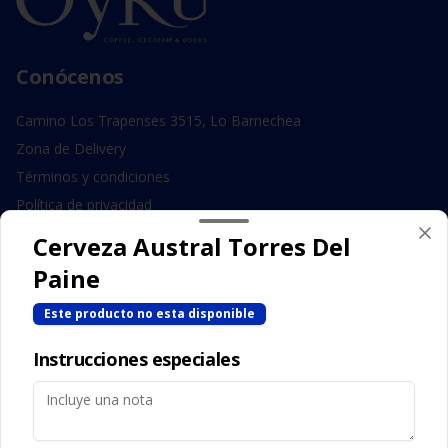
Conócenos
Camino Los Trapenses 3515, Lo Barnechea
Zona de Delivery
Términos y condiciones
Política de privacidad
Cerveza Austral Torres Del
Redes sociales
Paine
Instagram
Este producto no esta disponible
Facebook
Instrucciones especiales
Mi cuenta
Pedir
Iniciar sesión