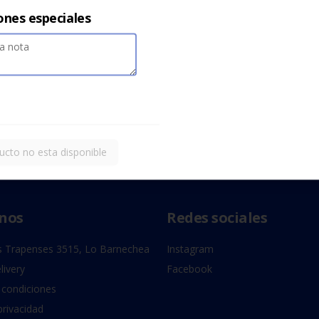
ones especiales
ucto no esta disponible
nos
Redes sociales
 Trapenses 3515, Lo Barnechea
Instagram
livery
Facebook
 condiciones
privacidad