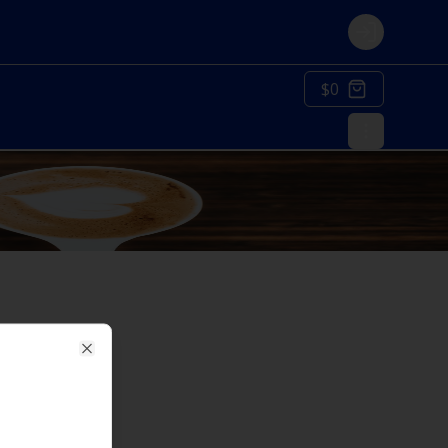
Login
$0
Close