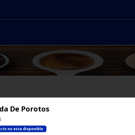
No hay productos en el menú
da De Porotos
s
cto no esta disponible