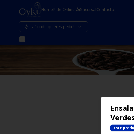
Home
Pide Online 🛵
Sucursal
Contacto
¿Dónde quieres pedir?
Ensala
Verde
Este produ