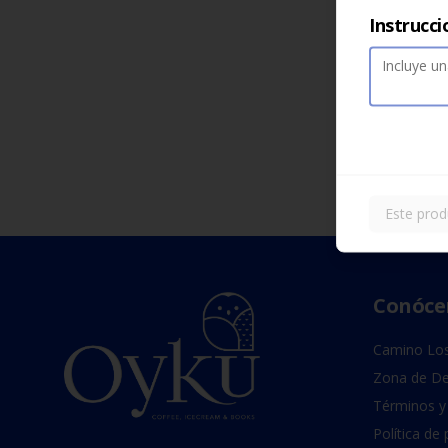
Instrucci
Este prod
Conóce
Camino Los
Zona de De
Términos y
Política de 