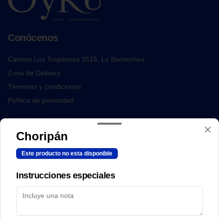
Conócenos
Camino Los Trapenses 3515, Lo Barnechea
Zona de Delivery
Términos y condiciones
Política de privacidad
Redes sociales
Choripán
Instagram
Este producto no esta disponible
Facebook
Instrucciones especiales
Mi cuenta
Pedir
Iniciar sesión