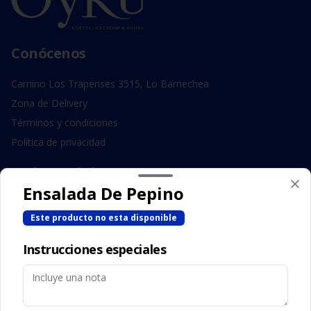
Conócenos
Camino Los Trapenses 3515, Lo Barnechea
Zona de Delivery
Términos y condiciones
Política de privacidad
Redes sociales
Ensalada De Pepino
Instagram
Este producto no esta disponible
Facebook
Instrucciones especiales
Mi cuenta
Pedir
Iniciar sesión