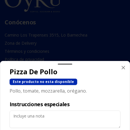
Conócenos
Camino Los Trapenses 3515, Lo Barnechea
Zona de Delivery
Términos y condiciones
Política de privacidad
Pizza De Pollo
Redes sociales
Este producto no esta disponible
Instagram
Pollo, tomate, mozzarella, orégano.
Facebook
Instrucciones especiales
Mi cuenta
Pedir
Iniciar sesión