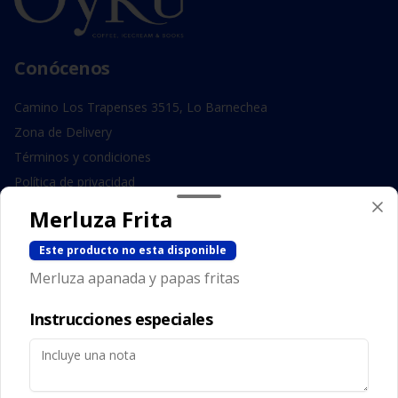
Conócenos
Camino Los Trapenses 3515, Lo Barnechea
Zona de Delivery
Términos y condiciones
Política de privacidad
Merluza Frita
Redes sociales
Este producto no esta disponible
Instagram
Merluza apanada y papas fritas
Facebook
Instrucciones especiales
Mi cuenta
Pedir
Iniciar sesión