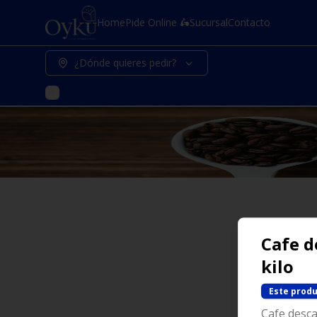
Home
Pide Online 🛵
Sucursal
Contacto
¿Dónde quieres pedir?
Cafe d
kilo
Este produ
Cafe desca