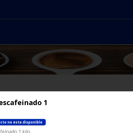
escafeinado 1
No hay productos en el menú
cto no esta disponible
feinado 1 kilo