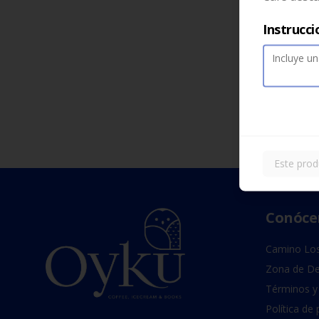
Instrucci
Este prod
Conóce
Camino Los
Zona de De
Términos y
Política de 