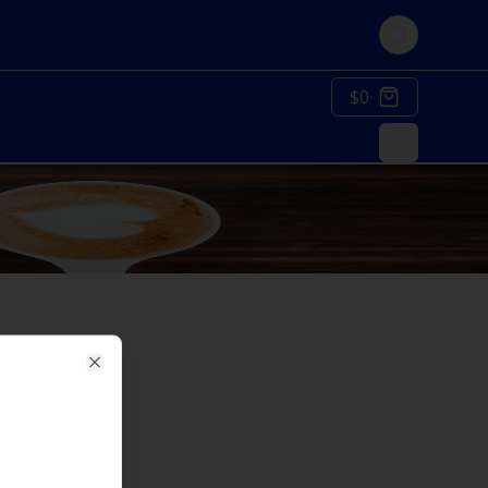
Login
$0
Close