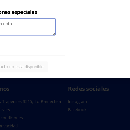
ones especiales
ucto no esta disponible
nos
Redes sociales
 Trapenses 3515, Lo Barnechea
Instagram
livery
Facebook
 condiciones
privacidad