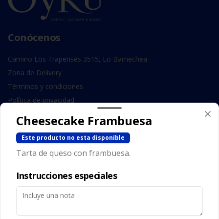
Conócenos
Camino Los Trapenses 3515, Lo Barnechea
Zona de Delivery
Términos y condiciones
Política de privacidad
Cheesecake Frambuesa
Redes sociales
Este producto no esta disponible
Instagram
Tarta de queso con frambuesa.
Facebook
Instrucciones especiales
Mi cuenta
Pedir
Iniciar sesión