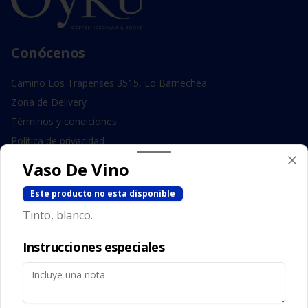
Conócenos
Camino Los Trapenses 3515, Lo Barnechea
Zona de Delivery
Términos y condiciones
Política de privacidad
Vaso De Vino
Redes sociales
Este producto no esta disponible
Instagram
Tinto, blanco.
Facebook
Instrucciones especiales
Mi cuenta
Pedir
Iniciar sesión