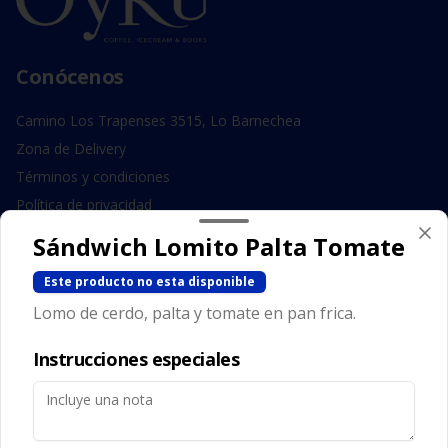
Conócenos
Camino Los Trapenses 3515, Lo Barnechea
Zona de Delivery
Términos y condiciones
Política de privacidad
Sándwich Lomito Palta Tomate
Redes sociales
Este producto no esta disponible
Instagram
Lomo de cerdo, palta y tomate en pan frica.
Facebook
Instrucciones especiales
Mi cuenta
Pedir
Iniciar sesión