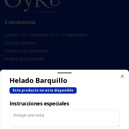
Conócenos
Camino Los Trapenses 3515, Lo Barnechea
Zona de Delivery
Términos y condiciones
Política de privacidad
Redes sociales
Helado Barquillo
Instagram
Este producto no esta disponible
Facebook
Instrucciones especiales
Mi cuenta
Pedir
Iniciar sesión