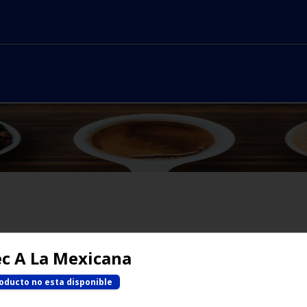
No hay productos en el menú
ec A La Mexicana
oducto no esta disponible