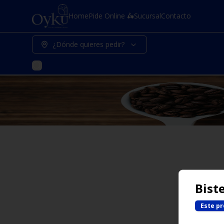
Home
Pide Online 🛵
Sucursal
Contacto
¿Dónde quieres pedir?
Bist
Este pr