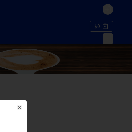
Login
$0
Close