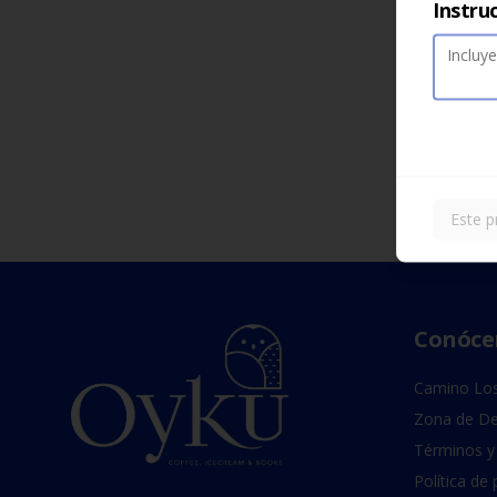
Instru
Este p
Conóce
Camino Los
Zona de De
Términos y
Política de 