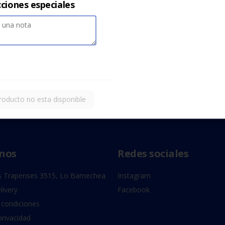
cciones especiales
roducto no esta disponible
nos
Redes sociales
 Trapenses 3515, Lo Barnechea
Instagram
livery
Facebook
 condiciones
privacidad