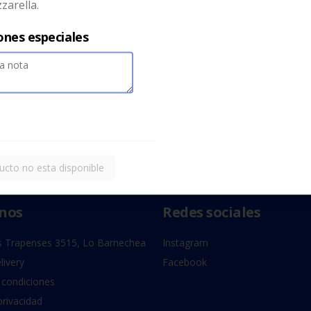
zarella.
ones especiales
ucto no esta disponible
nos
Redes sociales
 Trapenses 3515, Lo Barnechea
Instagram
livery
Facebook
 condiciones
privacidad