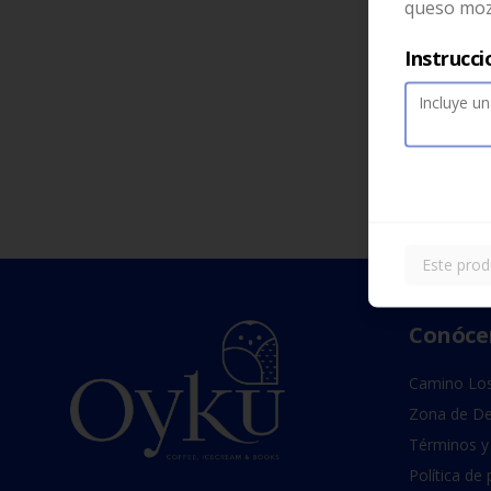
queso moz
Instrucci
Este prod
Conóce
Camino Los
Zona de De
Términos y
Política de 