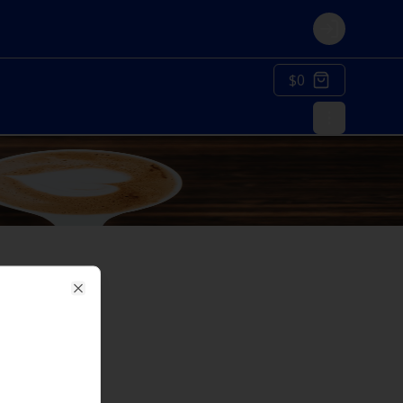
Login
$0
Close