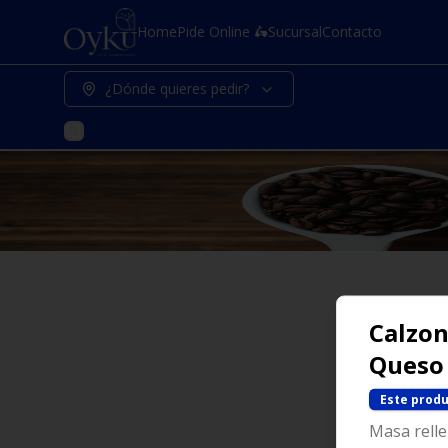
Home
Pide Online 🛵
Sucursal
Contacto
¿Dónde quieres pedir?
Calzon
Queso
Este produ
Masa relle