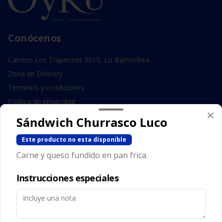
Conócenos
Camino Los Trapenses 3515, Lo Barnechea
Zona de Delivery
Términos y condiciones
Política de privacidad
Sándwich Churrasco Luco
Redes sociales
Este producto no esta disponible
Instagram
Carne y queso fundido en pan frica.
Facebook
Instrucciones especiales
Mi cuenta
Pedir
Iniciar sesión