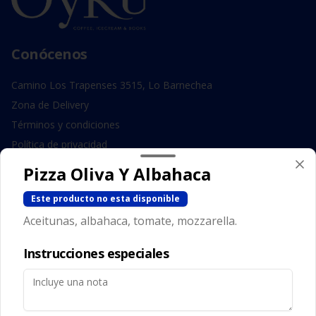
Conócenos
Camino Los Trapenses 3515, Lo Barnechea
Zona de Delivery
Términos y condiciones
Política de privacidad
Pizza Oliva Y Albahaca
Redes sociales
Este producto no esta disponible
Instagram
Aceitunas, albahaca, tomate, mozzarella.
Facebook
Instrucciones especiales
Mi cuenta
Pedir
Iniciar sesión