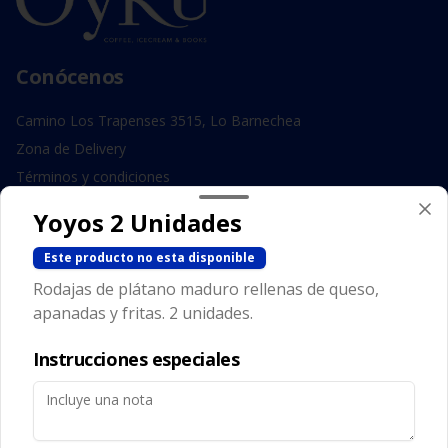
Conócenos
Camino Los Trapenses 3515, Lo Barnechea
Zona de Delivery
Términos y condiciones
Política de privacidad
Yoyos 2 Unidades
Redes sociales
Este producto no esta disponible
Rodajas de plátano maduro rellenas de queso,
Instagram
apanadas y fritas. 2 unidades.
Facebook
Instrucciones especiales
Mi cuenta
Pedir
Iniciar sesión