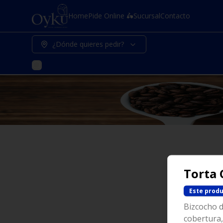
Home
Pide Online 🛵
Sucursal
Contacto
¿Dónde quieres pedir?
Torta 
Este produ
Bizcocho d
cobertura,