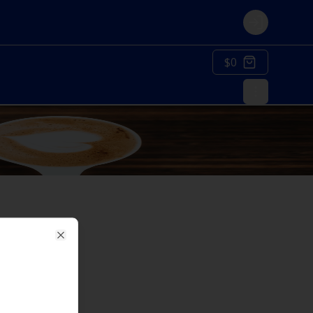
Login
$0
Close