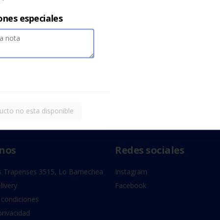
ones especiales
ucto no esta disponible
nos
Redes sociales
 Trapenses 3515, Lo Barnechea
Instagram
livery
Facebook
 condiciones
privacidad