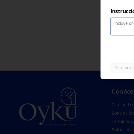
Instrucci
Este prod
Conóce
Camino Los
Zona de De
Términos y
Política de 