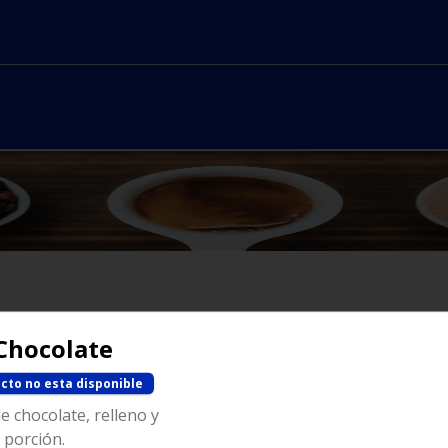
Chocolate
No hay productos en el menú
cto no esta disponible
e chocolate, relleno y
 porción.