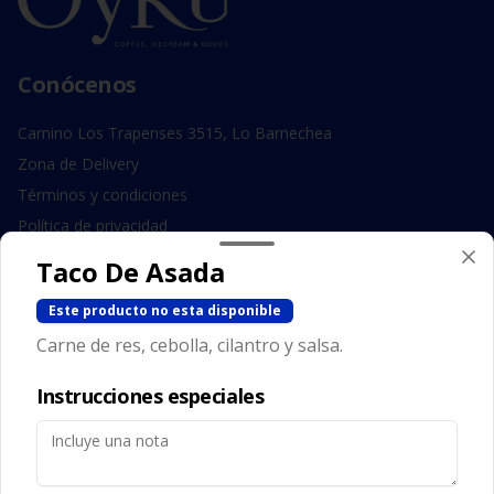
Conócenos
Camino Los Trapenses 3515, Lo Barnechea
Zona de Delivery
Términos y condiciones
Política de privacidad
Taco De Asada
Redes sociales
Este producto no esta disponible
Instagram
Carne de res, cebolla, cilantro y salsa.
Facebook
Instrucciones especiales
Mi cuenta
Pedir
Iniciar sesión