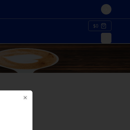
Login
$0
Close