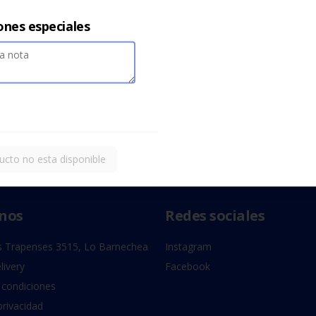
ones especiales
ucto no esta disponible
nos
Redes sociales
 Trapenses 3515, Lo Barnechea
Instagram
livery
Facebook
 condiciones
privacidad