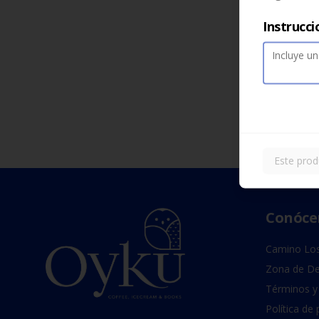
Instrucci
Este prod
Conóce
Camino Los
Zona de De
Términos y
Política de 