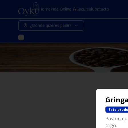
Home
Pide Online 🛵
Sucursal
Contacto
¿Dónde quieres pedir?
Gring
Este produ
Pastor, qu
trigo.