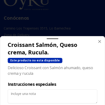
Conócenos
Camino Los Trapenses 3515, Lo Barnechea
Zona de Delivery
Términos y condiciones
Croissant Salmón, Queso
Política de privacidad
crema, Rucula.
Redes sociales
Este producto no esta disponible
Delicioso Croissant con Salmón ahumado, queso
Instagram
crema y rucula
Facebook
Instrucciones especiales
Mi cuenta
Pedir
Iniciar sesión