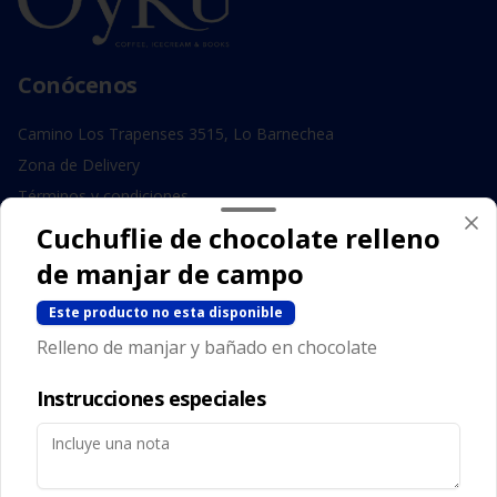
Conócenos
Camino Los Trapenses 3515, Lo Barnechea
Zona de Delivery
Términos y condiciones
Política de privacidad
Cuchuflie de chocolate relleno
de manjar de campo
Redes sociales
Este producto no esta disponible
Instagram
Relleno de manjar y bañado en chocolate
Facebook
Instrucciones especiales
Mi cuenta
Pedir
Iniciar sesión