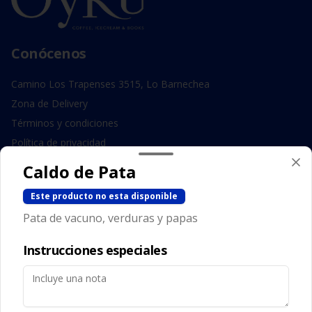
Conócenos
Camino Los Trapenses 3515, Lo Barnechea
Zona de Delivery
Términos y condiciones
Política de privacidad
Caldo de Pata
Redes sociales
Este producto no esta disponible
Instagram
Pata de vacuno, verduras y papas
Facebook
Instrucciones especiales
Mi cuenta
Pedir
Iniciar sesión