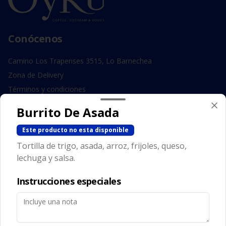
Conócenos
Camino Los Trapenses 3515, Lo Barnechea
Zona de Delivery
Términos y condiciones
Política de privacidad
Burrito De Asada
Redes sociales
Este producto no esta disponible
Tortilla de trigo, asada, arroz, frijoles, queso,
Instagram
lechuga y salsa.
Facebook
Instrucciones especiales
Mi cuenta
Pedir
Iniciar sesión