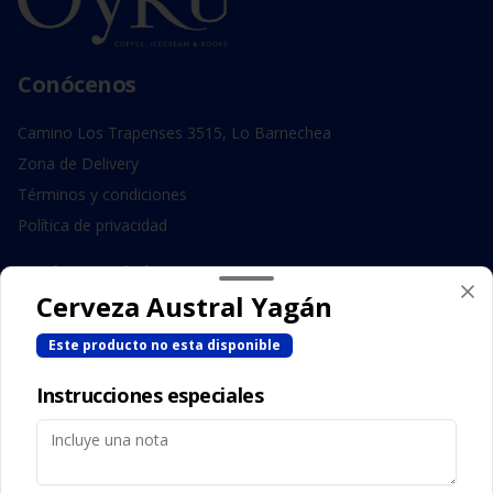
Conócenos
Camino Los Trapenses 3515, Lo Barnechea
Zona de Delivery
Términos y condiciones
Política de privacidad
Redes sociales
Cerveza Austral Yagán
Instagram
Este producto no esta disponible
Facebook
Instrucciones especiales
Mi cuenta
Pedir
Iniciar sesión