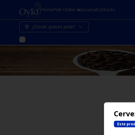
Home
Pide Online 🛵
Sucursal
Contacto
¿Dónde quieres pedir?
Cerve
Este pro