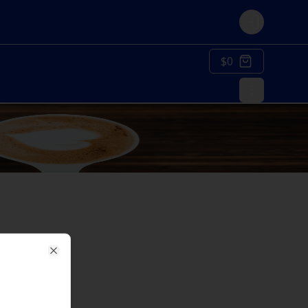
Login
$0
Close