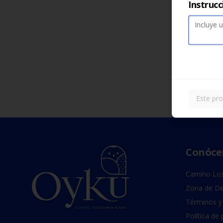
Instrucc
Este pro
Conóce
Camino Los
Zona de De
Términos y
Política de 