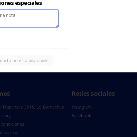
iones especiales
ducto no esta disponible
nos
Redes sociales
 Trapenses 3515, Lo Barnechea
Instagram
livery
Facebook
 condiciones
privacidad