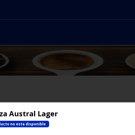
No hay productos en el menú
za Austral Lager
ducto no esta disponible