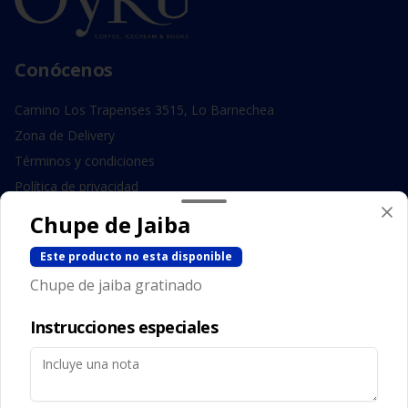
Conócenos
Camino Los Trapenses 3515, Lo Barnechea
Zona de Delivery
Términos y condiciones
Política de privacidad
Chupe de Jaiba
Redes sociales
Este producto no esta disponible
Instagram
Chupe de jaiba gratinado
Facebook
Instrucciones especiales
Mi cuenta
Pedir
Iniciar sesión