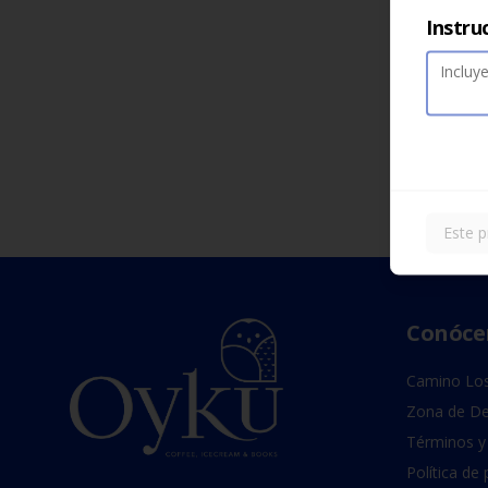
Instru
Este p
Conóce
Camino Los
Zona de De
Términos y
Política de 