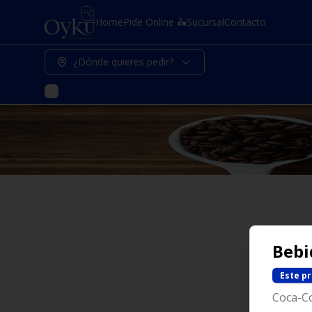
Home
Pide Online 🛵
Sucursal
Contacto
¿Dónde quieres pedir?
Bebi
Este p
Coca-Col