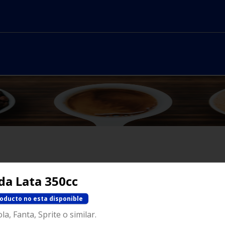
No hay productos en el menú
da Lata 350cc
roducto no esta disponible
a, Fanta, Sprite o similar.