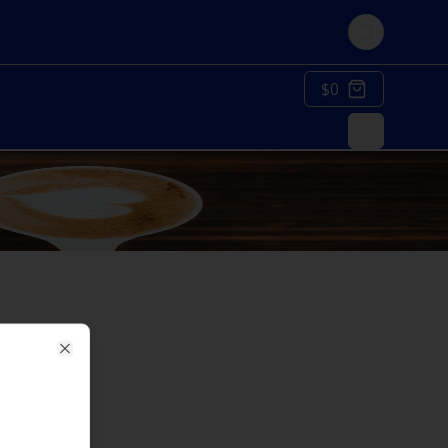
Login
$0
Close