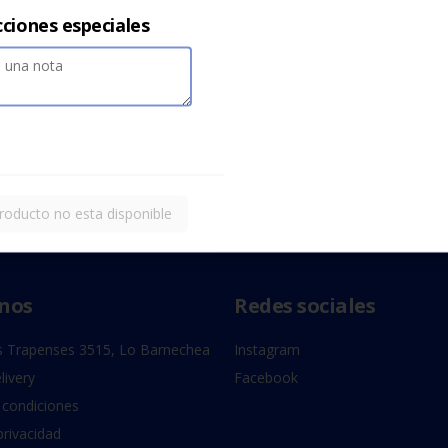
cciones especiales
roducto no esta disponible
nos
Redes sociales
 Trapenses 3515, Lo Barnechea
Instagram
livery
Facebook
 condiciones
privacidad