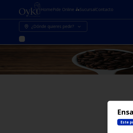
Home
Pide Online 🛵
Sucursal
Contacto
¿Dónde quieres pedir?
Ensa
Este p