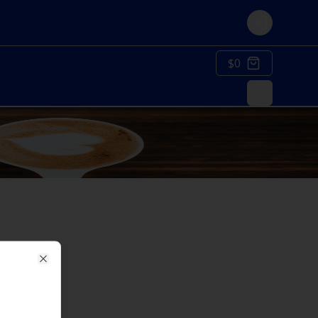
Login
$0
Close