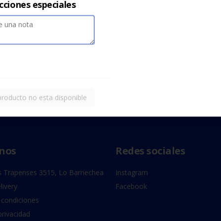
cciones especiales
producto no esta disponible
nos
Redes sociales
 Trapenses 3515, Lo Barnechea
Instagram
livery
Facebook
 condiciones
privacidad