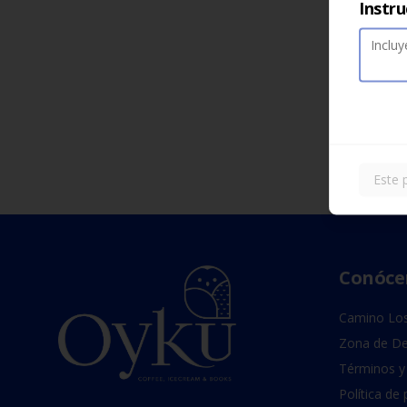
Instru
Este 
Conóce
Camino Los
Zona de De
Términos y
Política de 