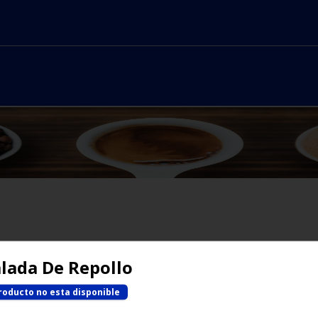
No hay productos en el menú
lada De Repollo
roducto no esta disponible